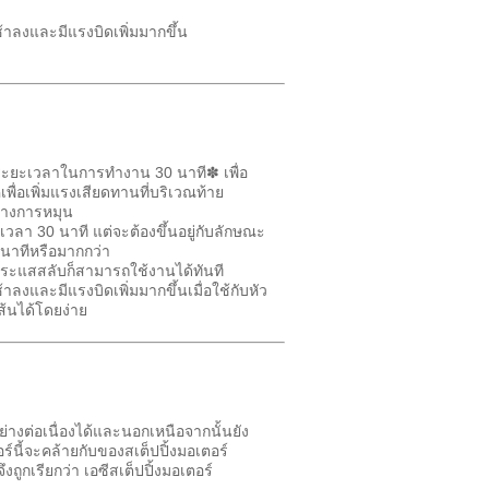
ช้าลงและมีแรงบิดเพิ่มมากขึ้น
ีระยะเวลาในการทำงาน 30 นาที✽ เพื่อ
พื่อเพิ่มแรงเสียดทานที่บริเวณท้าย
ศทางการหมุน
วลา 30 นาที แต่จะต้องขึ้นอยู่กับลักษณะ
 นาทีหรือมากกว่า
กระแสสลับก็สามารถใช้งานได้ทันที
าลงและมีแรงบิดเพิ่มมากขึ้นเมื่อใช้กับหัว
ส้นได้โดยง่าย
างต่อเนื่องได้และนอกเหนือจากนั้นยัง
นี้จะคล้ายกับของสเต็ปปิ้งมอเตอร์
ถูกเรียกว่า เอซีสเต็ปปิ้งมอเตอร์