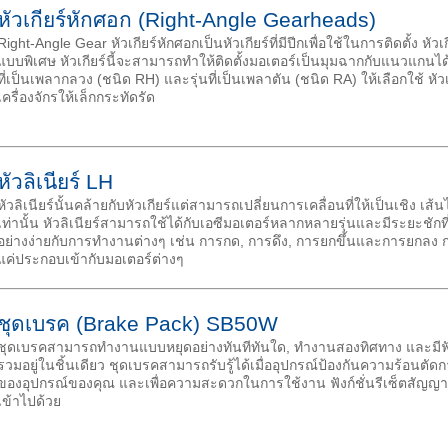
หัวเกียร์หักศอก (Right-Angle Gearheads)
Right-Angle Gear หัวเกียร์หักศอกเป็นหัวเกียร์ที่มีปีกเพื่อใช้ในการติดตั้ง หั
แบบพิเศษ หัวเกียร์นี้จะสามารถทำให้ติดตั้งมอเตอร์เป็นมุมฉากกับแนวแกนได้
ที่เป็นเพลากลวง (ชนิด RH) และรุ่นที่เป็นเพลาตัน (ชนิด RA) ให้เลือกใช้ ห
เครื่องจักรให้เล็กกระทัดรัด
หัวลิเนียร์ LH
หัวลิเนียร์นั้นคล้ายกับหัวเกียร์แต่สามารถเปลี่ยนการเคลื่อนที่ให้เป็นเชิง เส
เท่านั้น หัวลิเนียร์สามารถใช้ได้กับเอซีมอเตอร์หลากหลายรุ่นและมีระยะชัก
อย่างง่ายกับการทำงานต่างๆ เช่น การกด, การดึง, การยกขึ้นและการยกลง การ
แค่ประกอบเข้ากับมอเตอร์ต่างๆ
ชุดเบรค (Brake Pack) SB50W
ชุดเบรคสามารถทำงานแบบหยุดอย่างทันทีทันใด, ทำงานสองทิศทาง และมีฟัง
รวมอยู่ในชิ้นเดียว ชุดเบรคสามารถรับรู้ได้เมื่ออุปกรณ์ป้องกันความร้อนต
ของอุปกรณ์ของคุณ และเพื่อความสะดวกในการใช้งาน ฟังก์ชั่นรีเซ็ตสัญ
เข้าไปด้วย