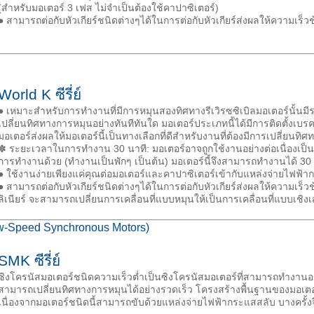
(สำหรับมอเตอร์ 3 เฟส ไม่จำเป็นต้องใช้คาปาซิเตอร์)
● สามารถต่อกับหัวเกียร์ชนิดต่างๆได้ในการต่อกับหัวเกียร์ส่งผลให้ความเร็ว
World K ซีรี่ย์
● เหมาะสำหรับการทำงานที่มีการหมุนสองทิศทางรีเวิรซซิเบิลมอเตอร์นั้นม
เปลี่ยนทิศทางการหมุนอย่างทันทีทันใด มอเตอร์ประเภทนี้ได้มีการติดตั้งเบรคเ
มอเตอร์ส่งผลให้มอเตอร์นี้เป็นทางเลือกที่ดีสำหรับงานที่ต้องมีการเปลี่ยนทิ
✽ ระยะเวลาในการทำงาน 30 นาที: มอเตอร์อาจถูกใช้งานอย่างต่อเนื่องเป็นเ
การทำงานด้วย (ทำงานเป็นพักๆ เป็นต้น) มอเตอร์นี้จึงสามารถทำงานได้ 30
● ใช้งานง่ายเพียงแค่คุณต่อมอเตอร์และคาปาซิเตอร์เข้ากับแหล่งจ่ายไฟฟ้า
● สามารถต่อกับหัวเกียร์ชนิดต่างๆได้ในการต่อกับหัวเกียร์ส่งผลให้ความเร็วช้
ลิเนียร์ จะสามารถเปลี่ยนการเคลื่อนที่แบบหมุนให้เป็นการเคลื่อนที่แบบเชิงเ
ow-Speed Synchronous Motors)
SMK ซีรี่ย์
ซิงโครนัสมอเตอร์ชนิดความเร็วต่ำเป็นซิงโครนัสมอเตอร์ที่สามารถทำงานอย่
สามารถเปลี่ยนทิศทางการหมุนได้อย่างรวดเร็ว โครงสร้างพื้นฐานของมอเตอร์
เนื่องจากมอเตอร์ชนิดนี้สามารถขับด้วยแหล่งจ่ายไฟฟ้ากระแสสลับ บางครั้งจึง