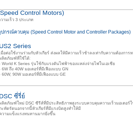
(Speed Control Motors)
มความเร็ว 3 ประเภท
ปกรณ์ควบคุม (Speed Control Motor and Controller Packages)
US2 Series
เมื่อต่อใช้งานร่วมกับหัวเกียร์ ส่งผลให้มีความเร็วช้าลงเท่ากับความต้องการหร
ผลิตภัณฑ์ที่ใช้ได้:
- World K Series รุ่นใช้กับแรงดันไฟฟ้าของแหล่งจ่ายไฟในเอเชีย
- 6W ถึง 40W มอเตอร์ที่มีเฟืองแบบ GN
- 60W, 90W มอเตอร์ที่มีเฟืองแบบ GE
DSC ซี่รี่ย์
ผลิตภัณฑ์ใหม่ DSC ซีรีส์ที่มีประสิทธิภาพสูงระบบควบคุมความเร็วมอเตอ
กะทัดรัดนอกจากนี้หัวเกียร์ที่มีแรงบิดสูงทำให้มี
ความแข็งแรงทนทานมากยิ่งขึ้น