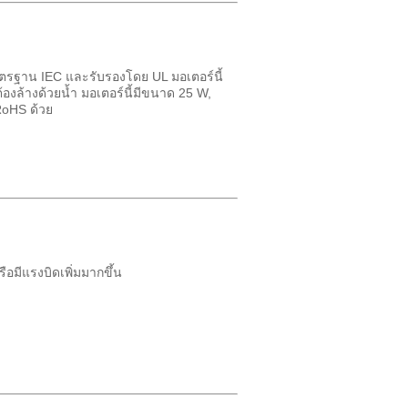
้มาตรฐาน IEC และรับรองโดย UL มอเตอร์นี้
้องล้างด้วยน้ำ มอเตอร์นี้มีขนาด 25 W,
RoHS ด้วย
ือมีแรงบิดเพิ่มมากขึ้น