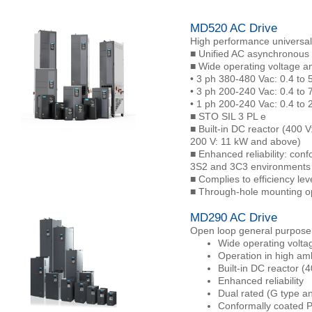
MD520 AC Drive
High performance universal
■ Unified AC asynchronous
■ Wide operating voltage a
• 3 ph 380-480 Vac: 0.4 to
• 3 ph 200-240 Vac: 0.4 to
• 1 ph 200-240 Vac: 0.4 to 
■ STO SIL 3 PL e
■ Built-in DC reactor (400 
200 V: 11 kW and above)
■ Enhanced reliability: con
3S2 and 3C3 environments
■ Complies to efficiency le
■ Through-hole mounting op
MD290 AC Drive
Open loop general purpose 
Wide operating volta
Operation in high am
Built-in DC reactor 
Enhanced reliability
Dual rated (G type a
Conformally coated P