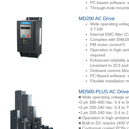
PC-based software: si
Through-hole mountin
MD200 AC Drive
Wide operating volta
3.7 kW
Internal EMC filter (
Complies with EN6180
PM motor control*1
Operation in high am
required
Enhanced reliability 
(resistant to 3C3 an
Onboard comms Modb
PC-Based software: s
Flexible installation
MD500-PLUS AC Drive
■ Wide operating voltage a
•3 ph 380-480 Vac: 0.4 to 
•3 ph 200-240 Vac: 0.4 to 
•1 ph 200-240 Vac: 0.4 to 
■ Operation in high ambien
■ Built-in DC reactor (400
■ Conformal coated PCBs c