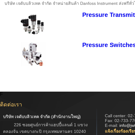
บริษัท เจดับบลิวเทค จำกัด จำหน่ายสินค้า Danfoss Instrument ส่งฟรีทั
Pressure Transmit
Pressure Switche
F
ติดต่อเรา
Call center:
02-
บริษัท เจดับบลิวเทค จำกัด (สำนักงานใหญ่)
Fax: 02-733-77
226 ซอยศูนย์การค้าแฮปปี้แลนด์ 1 แขวง
E-mail:
info@jw
แจ้งเรื่องร้องเรี
คลองจั่น เขตบางกะปิ กรุงเทพมหานคร 10240