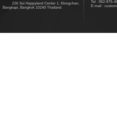
Tel : 062-875-4
226 Soi Happyland Center 1, Klongchan,
E-mail : custo
Bangkapi, Bangkok 10240 Thailand.
Copyright © 2017 www.jwtech.co.th