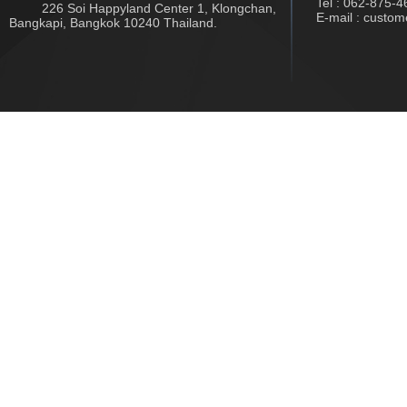
Tel : 062-875-4
226 Soi Happyland Center 1, Klongchan,
E-mail : custo
Bangkapi, Bangkok 10240 Thailand.
Copyright © 2017 www.jwtech.co.th