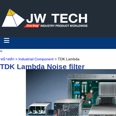
<
หน้าหลัก
>
Industrial Component
> TDK Lambda
TDK Lambda Noise filter