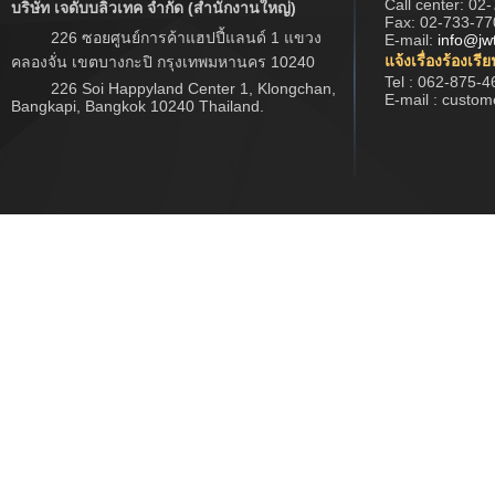
Call center:
02-
บริษัท เจดับบลิวเทค จำกัด (สำนักงานใหญ่)
Fax: 02-733-77
226 ซอยศูนย์การค้าแฮปปี้แลนด์ 1 แขวง
E-mail:
info@jw
แจ้งเรื่องร้องเรี
คลองจั่น เขตบางกะปิ กรุงเทพมหานคร 10240
Tel : 062-875-4
226 Soi Happyland Center 1, Klongchan,
E-mail : custo
Bangkapi, Bangkok 10240 Thailand.
Copyright © 2017 www.jwtech.co.th