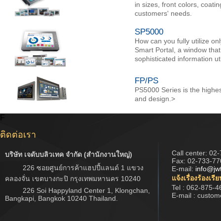
in sizes, front colors, coat
customers' needs.
SP5000
How can you fully utilize o
Smart Portal, a window that
sophisticated information ut
FP/PS
PS5000 Series is the highest
and design.>
F
ติดต่อเรา
Call center:
02-
บริษัท เจดับบลิวเทค จำกัด (สำนักงานใหญ่)
Fax: 02-733-77
226 ซอยศูนย์การค้าแฮปปี้แลนด์ 1 แขวง
E-mail:
info@jw
แจ้งเรื่องร้องเรี
คลองจั่น เขตบางกะปิ กรุงเทพมหานคร 10240
Tel : 062-875-4
226 Soi Happyland Center 1, Klongchan,
E-mail : custo
Bangkapi, Bangkok 10240 Thailand.