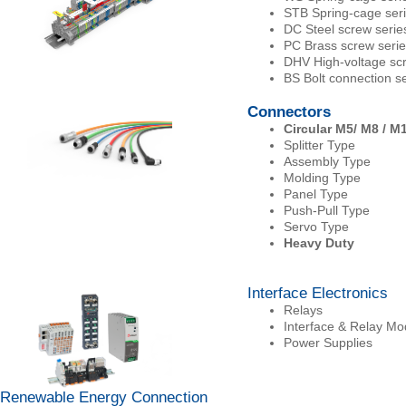
STB Spring-cage ser
DC Steel screw serie
PC Brass screw serie
DHV High-voltage scr
BS Bolt connection se
Connectors
Circular M
5/ M8 / M
Splitter Type
Assembly Type
Molding Type
Panel Type
Push-Pull Type
Servo Type
Heavy Duty
Interface Electronics
Relays
Interface & Relay Mo
Power Supplies
Renewable Energy Connection