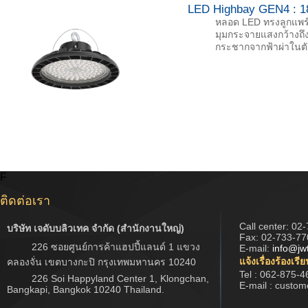
LED Highbay GEN4 : 1
หลอด LED ทรงลูกแพร์ข
มุมกระจายแสงกว้างถึง
กระชากจากฟ้าผ่าในตั
F
ติดต่อเรา
Call center:
02-
บริษัท เจดับบลิวเทค จำกัด (สำนักงานใหญ่)
Fax: 02-733-77
226 ซอยศูนย์การค้าแฮปปี้แลนด์ 1 แขวง
E-mail:
info@jw
แจ้งเรื่องร้องเรี
คลองจั่น เขตบางกะปิ กรุงเทพมหานคร 10240
Tel : 062-875-4
226 Soi Happyland Center 1, Klongchan,
E-mail : custo
Bangkapi, Bangkok 10240 Thailand.