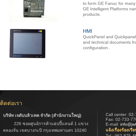
to form GE Fanuc for many y
GE Intelligent Platforms na
products.
HMI
QuickPanel and Quickpanel 
and technical documents fro
configuration..
F
ติดต่อเรา
Call center:
02-
บริษัท เจดับบลิวเทค จำกัด (สำนักงานใหญ่)
Fax: 02-733-77
226 ซอยศูนย์การค้าแฮปปี้แลนด์ 1 แขวง
E-mail:
info@jw
แจ้งเรื่องร้องเรี
คลองจั่น เขตบางกะปิ กรุงเทพมหานคร 10240
Tel : 062-875-4