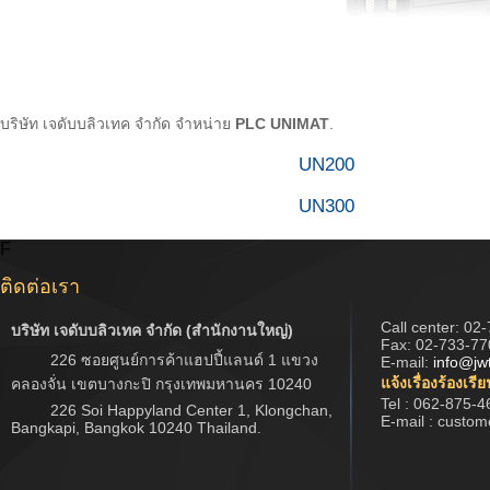
บริษัท เจดับบลิวเทค จำกัด จำหน่าย
PLC UNIMAT
.
UN200
UN300
F
ติดต่อเรา
Call center:
02-
บริษัท เจดับบลิวเทค จำกัด (สำนักงานใหญ่)
Fax: 02-733-77
226 ซอยศูนย์การค้าแฮปปี้แลนด์ 1 แขวง
E-mail:
info@jw
แจ้งเรื่องร้องเรี
คลองจั่น เขตบางกะปิ กรุงเทพมหานคร 10240
Tel : 062-875-4
226 Soi Happyland Center 1, Klongchan,
E-mail : custo
Bangkapi, Bangkok 10240 Thailand.