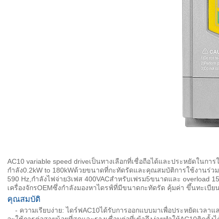
AC10 variable speed driveเป็นทางเลือกที่เชื่อถือได้และประหยัดในกา
กำลัง0.2kW to 180kWด้วยขนาดที่กะทัดรัดและคุณสมบัติการใช้งานร่วมกั
590 Hz,กำลังไฟจ่าย3เฟส 400VACสำหรับเฟรม5ขนาดและ overload 150%เต็
เครื่องจักรOEMซึ่งกำลังมองหาไดรฟ์ที่มีขนาดกะทัดรัด คุ้มค่า ขึ้นทะเ
คุณสมบัติ
- ความเรียบง่าย: ไดร์ฟAC10ได้รับการออกแบบมาเพื่อประหยัดเวลาและ