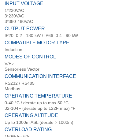
INPUT VOLTAGE
1*230VAC
3*230VAC
3*380-480VAC
OUTPUT POWER
IP20: 0.2 - 180 kW / IP66: 0.4 - 90 kW
COMPATIBLE MOTOR TYPE
Induction
MODES OF CONTROL
V/Hz
Sensorless Vector
COMMUNICATION INTERFACE
RS232 / RS485
Modbus
OPERATING TEMPERATURE
0-40 °C / derate up to max 50 °C
32-104F (derate up to 122F max) °F
OPERATING ALTITUDE
Up to 1000m ASL (derate > 1000m)
OVERLOAD RATING
150% for 60s