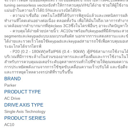
จะใช้การต่อสายน้อยที่สุดและรางเชื่อมต่อที่เข้าถึงง่ายทำให้AC10ติดตั้งไ
tuning sensorless vectorยังทำให้การควบคุมV/Hzได้ง่าย ช่วยให้ผู้ใช้
แม่นยำในความเร็วได้0.5%และแรงบิดได้5%
- ความน่าเชื่อถือ: เทคโนโลยีที่ได้รับการพิสูจน์แล้วและเทคนิคการผ
ทำงานที่โดดเด่นอย่างต่อเนื่อง ตลอดทั้งวัน เพื่อให้มั่นใจถึงเวลา
แวดล้อมยากลำบากมากที่สุดclass 3C3ซึ่งในไดรฟ์อื่นๆ อาจะเกิดปัญหาใ
- ควบคุมได้ง่ายด้วยปลายนิ้ว: AC10มาพร้อมกับkeypadที่มีลักษณะสว
segmentและkeypadแบบเมมเบรนสัมผัส นอกจากการแสดงสถานะและข้อมูล
ได้ง่ายและรวดเร็วโดยใช้keypadและkeypadสามารถใช้เพื่อควบคุมมอเตอร
ระยะไกลได้จากไดรฟ์
- P20 (0.2 - 180kW)หรือIP66 (0.4 - 90kW) :ตู้IP66สามารถใช้งานไ
บริเวณที่มีการชะล้างในส่วนของอาหารและเครื่องดื่มและการใช้งานในโ
สำหรับการควบคุมมอเตอร์ระดับอุตสาหกรรมทั่วไปที่ช่วยให้คุณหมดความ
การประหยัดพลังงานจากการใช้ชุดขับเคลื่อนความเร็วปรับได้ และข้อดีจาก
และการหยุดโหลดวงจรปกติที่ราบรื่นขึ้น
BRAND
Parker
PRODUCT TYPE
AC Drive
DRIVE AXIS TYPE
Single Axis Technology
PRODUCT SERIES
AC10