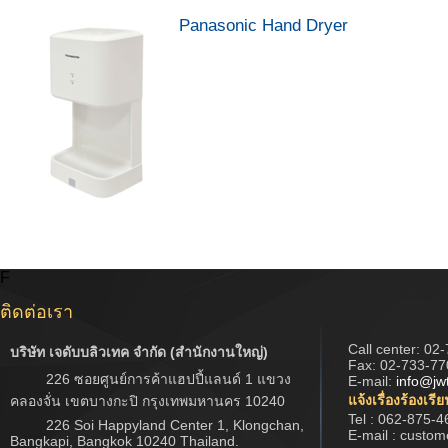
Panasonic Hand Dryer
F
ติดต่อเรา
Call center:
02-
บริษัท เจดับบลิวเทค จำกัด (สำนักงานใหญ่)
Fax: 02-733-77
226 ซอยศูนย์การค้าแฮปปี้แลนด์ 1 แขวง
E-mail:
info@jw
แจ้งเรื่องร้องเรี
คลองจั่น เขตบางกะปิ กรุงเทพมหานคร 10240
Tel : 062-875-4
226 Soi Happyland Center 1, Klongchan,
E-mail : custo
Bangkapi, Bangkok 10240 Thailand.