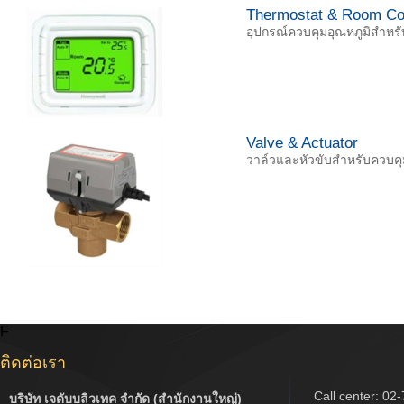
Thermostat & Room Con
อุปกรณ์ควบคุมอุณหภูมิสำห
Valve & Actuator
วาล์วและหัวขับสำหรับควบค
F
ติดต่อเรา
Call center:
02-
บริษัท เจดับบลิวเทค จำกัด (สำนักงานใหญ่)