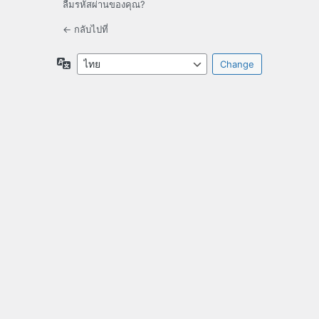
ลืมรหัสผ่านของคุณ?
← กลับไปที่
ภาษา